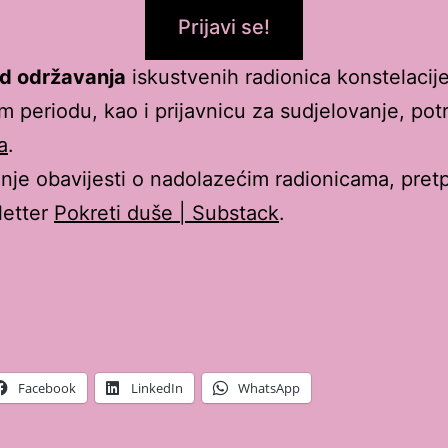
Prijavi se!
d održavanja
iskustvenih radionica konstelacij
 periodu, kao i prijavnicu za sudjelovanje, pot
a
.
nje obavijesti o nadolazećim radionicama, pretp
letter
Pokreti duše | Substack
.
Facebook
LinkedIn
WhatsApp