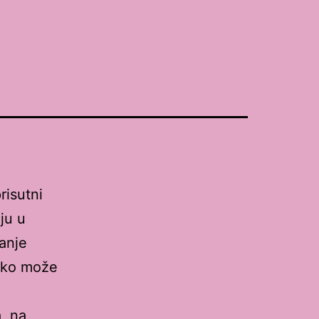
risutni
ju u
anje
atko može
, na