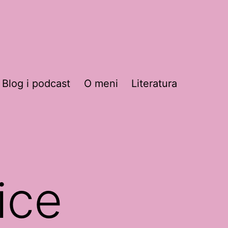
Blog i podcast
O meni
Literatura
ori
ornik
ice