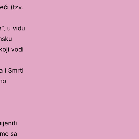
eči (tzv.
”, u vidu
emsku
koji vodi
a i Smrti
smo
jeniti
imo sa