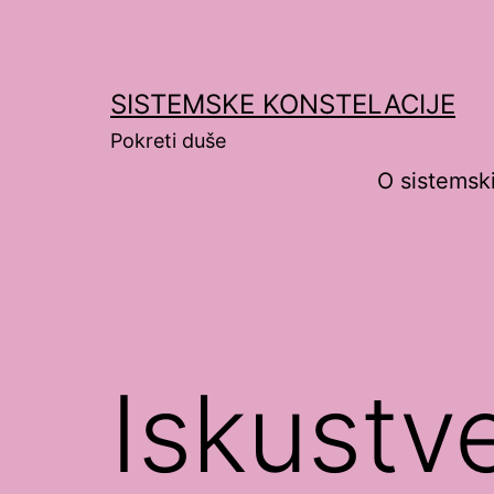
Preskoči
na
sadržaj
SISTEMSKE KONSTELACIJE
Pokreti duše
O sistemsk
Iskustv