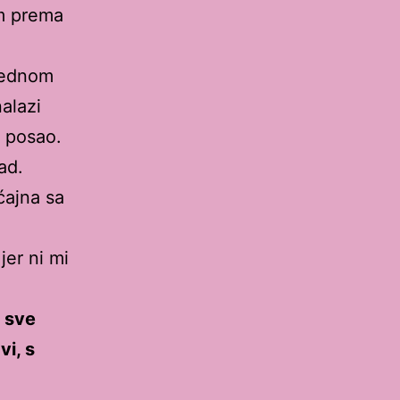
em prema
 Jednom
alazi
š posao.
ad.
ćajna sa
jer ni mi
a sve
vi, s