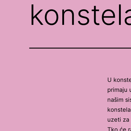
konstel
U konste
primaju 
našim si
konstela
uzeti za
Tko će r