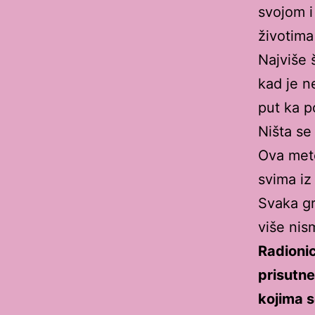
svojom i
životima
Najviše 
kad je n
put ka po
Ništa se
Ova meto
svima iz
Svaka gr
više nism
Radionic
prisutne
kojima s