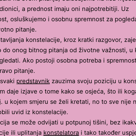
dionici, a prednost imaju oni najpotrebitiji. Uz
ost, osluškujemo i osobnu spremnost za pogleda
votno pitanje.
stavljanja konstelacije, kroz kratki razgovor, zaj
 do onog bitnog pitanja od životne važnosti, u 
gledati. Ako postoji osobna potreba i spremnost
ravo pitanje.
 svaki
predstavnik
zauzima svoju poziciju u konst
am daje izjave o tome kako se osjeća, što ili kog
 tj. u kojem smjeru se želi kretati, no to sve nije
ili uvid iz konstelacije.
cija se može odvijati u potpunoj tišini, bez ikak
ije ili uplitanja
konstelatora
i tako također uspj