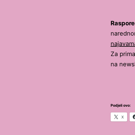
Raspore
narednom
najavam
Za prima
na news
Podjeli ovo:
X