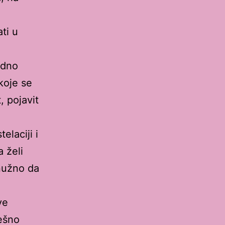
ti u
edno
koje se
, pojavit
elaciji i
a želi
 nužno da
ve
ešno