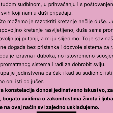
 tuđom sudbinom, u prihvaćanju i s poštovanj
 svih koji nam u duši pripadaju.
što možemo je razotkriti kretanje nečije duše.
epovoljno kretanje rasvijetljeno, duša sama pron
voljnijoj putanji, a mi ju slijedimo. To je sav na
 ne događa bez pristanka i dozvole sistema za r
da je izravna i duboka, no istovremeno suosje
 promatranog sistema i radi za dobrobit sviju.
upa je jedinstvena pa čak i kad su sudionici isti 
o oni isti od jučer.
a konstelacija donosi jedinstveno iskustvo, z
, bogato uvidima o zakonitostima života i ljuba
e na ovaj način svi zajedno usklađujemo.