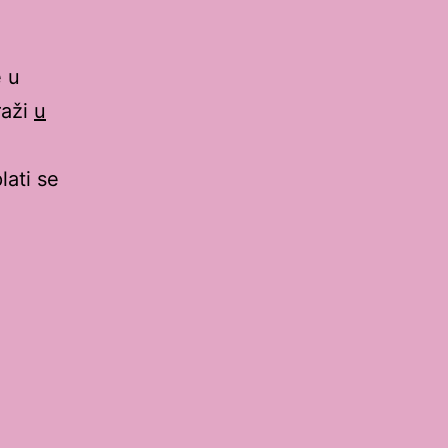
e u
raži
u
lati se