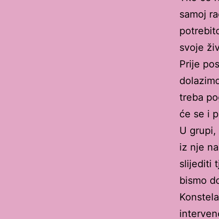
samoj ra
potrebit
svoje ži
Prije po
dolazimo
treba po
će se i p
U grupi,
iz nje n
slijediti
bismo dob
Konstela
intervenc