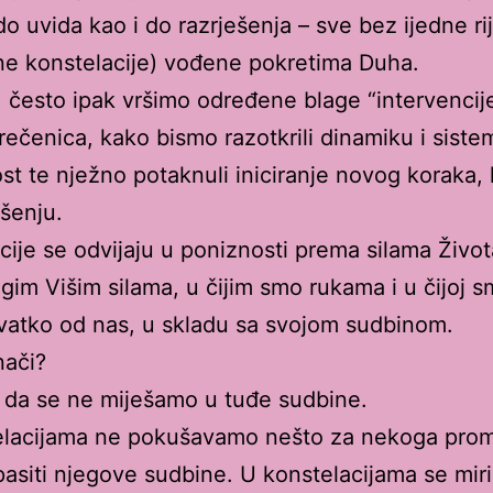
do uvida kao i do razrješenja – sve bez ijedne rij
lne konstelacije) vođene pokretima Duha.
, često ipak vršimo određene blage “intervencije
rečenica, kako bismo razotkrili dinamiku i sist
st te nježno potaknuli iniciranje novog koraka, 
ešenju.
cije se odvijaju u poniznosti prema silama Život
ugim Višim silama, u čijim smo rukama i u čijoj 
svatko od nas, u skladu sa svojom sudbinom.
nači?
 da se ne miješamo u tuđe sudbine.
lacijama ne pokušavamo nešto za nekoga promi
spasiti njegove sudbine. U konstelacijama se mir