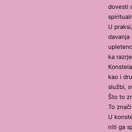
dovesti 
spiritua
U praksi
davanja 
upleteno
ka razrj
Konstela
kao i dr
službi, 
Što to z
To znači
U konste
niti ga 